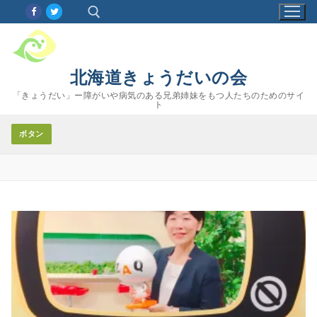
コ
ン
テ
ン
検索:
北海道きょうだいの会
ツ
へ
「きょうだい」ー障がいや病気のある兄弟姉妹をもつ人たちのためのサイ
ト
ス
キ
ボタン
ッ
プ