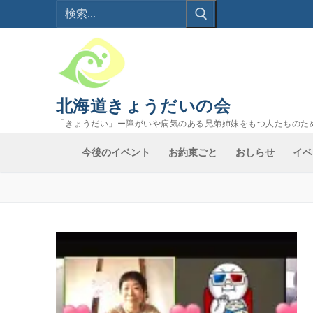
検
コ
索:
ン
テ
ン
ツ
へ
北海道きょうだいの会
ス
「きょうだい」ー障がいや病気のある兄弟姉妹をもつ人たちのた
キ
ッ
今後のイベント
お約束ごと
おしらせ
イベ
プ