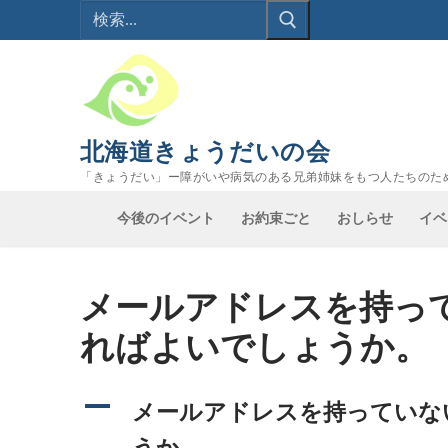
検
コ
索:
ン
テ
ン
ツ
へ
北海道きょうだいの会
ス
「きょうだい」ー障がいや病気のある兄弟姉妹をもつ人たちのた
キ
ッ
今後のイベント
お約束ごと
おしらせ
イベ
プ
メールアドレスを持っ
ればよいでしょうか。
A
メールアドレスを持っていな